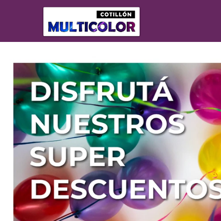
Comprá online productos de NAVIDAD Y AÑO NUEVO en Cadenaci