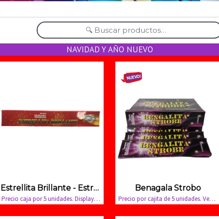
NAVIDAD Y AÑO NUEVO
Estrellita Brillante - Estrellón
Benagala Strobo
Precio caja por 5 unidades. Display por 10 cajitas
Precio por cajita de 5 unidades. Venta minima caja x 24 cajitas