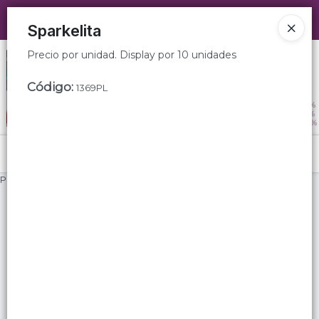
Precio por unidad. Display por 10 unidades
Ingresar a la Tienda
Sparkelita
Precio por unidad. Display por 10 unidades
CÓMO COMPRAR
Código
:
1369PL
QUIÉNES SOMOS
SUGERENCIAS
Menú
TIENDA MINORISTA
Precio por unidad. Display por 10 unidades
CONTACTO
Lista vacía