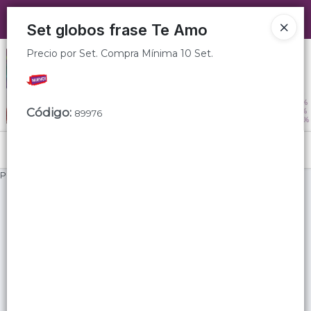
Precio por Set. Compra Mínima 10 Set.
Ingresar a la Tienda
Set globos frase Te Amo
Precio por Set. Compra Mínima 10 Set.
CÓMO COMPRAR
QUIÉNES SOMOS
Código
:
89976
SUGERENCIAS
Menú
TIENDA MINORISTA
Precio por Set. Compra Mínima 10 Set.
CONTACTO
Lista vacía