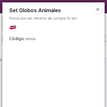
Precio por set. Minimo de compra 10 set
Ingresar a la Tienda
Set Globos Animales
Precio por set. Minimo de compra 10 set
CÓMO COMPRAR
QUIÉNES SOMOS
Código
:
89968
SUGERENCIAS
Menú
TIENDA MINORISTA
Precio por set. Minimo de compra 10 set
CONTACTO
Lista vacía