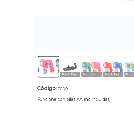
Lista vacía
Pistola Burbujero modelo 1
Pistola Burbujas 10 agujeros
Pistola Burbujas 10 agujeros Emojis
Código
:
7000
Funciona con pilas AA (no incluídas)