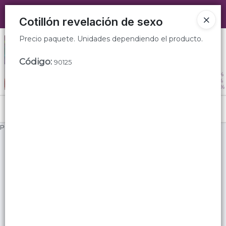
Precio paquete. Unidades dependiendo el producto.
Ingresar a la Tienda
Cotillón revelación de sexo
Precio paquete. Unidades dependiendo el producto.
CÓMO COMPRAR
Código
:
90125
QUIÉNES SOMOS
SUGERENCIAS
Menú
TIENDA MINORISTA
Precio paquete. Unidades dependiendo el producto.
CONTACTO
Lista vacía